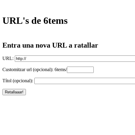
URL's de 6tems
Entra una nova URL a ratallar
URL:
Customitzar url (opcional): 6tems/
Títol (opcional):